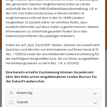
perfekt in Ihr Gestaltungskonzept einfügen - oder
den genannten Zwecken möglicherweise Daten an Länder
außerhalb der EU/ des EWR (Drittlanddatenübermittlung), z.B. in
ganz eigene Akzente setzen.
die USA. Das Datenschutzniveau in diesen Ländern ist
Vor allem der Bereich Badmöbel stellt eine interessante
möglicherweise nicht mit dem in den EU-/EWR-Ländern
Herausforderung an das Zusammenspiel von
vergleichbar. Es besteht daher ein erhöhtes Risiko, dass
staatliche Behörden auf diese Daten zugreifen können. Weitere
Funktionalität, Design und Material dar, die wir sehr
Informationen zu Sicherheitsgarantien finden Sie in den
gerne annehmen - passgenaue und fachgerechte
Datenschutzrichtlinien des jeweiligen Anbieters.
Ausführung selbstverständlich inklusive.
Indem Sie auf „ALLE ZULASSEN" klicken, stimmen Sie sowohl dem
Speichern und Abrufen von Informationen auf Ihrem Gerät (§ 25
Abs. 1 TDDDG) sowie der anschließenden Datenverarbeitung für
die nachfolgend dargestellten bzw. die von Ihnen ausgewählten
Verarbeitungszwecke zu (Art 6 Abs. 1 lit. a. DSGVO).
Eine bereits erteilte Zustimmung können Sie jederzeit
über den links unten eingeblendeten Cookie-Button für
die Zukunft widerrufen.
Notwendig
Statistik