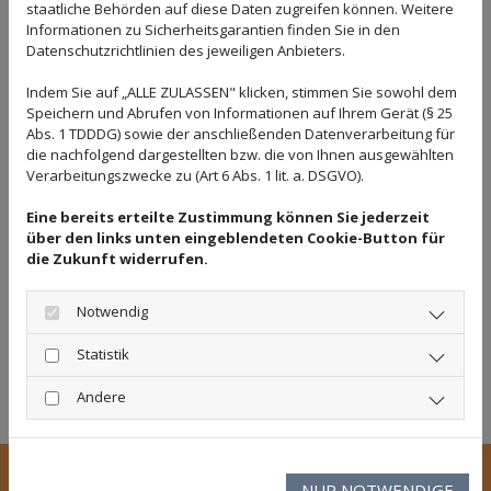
staatliche Behörden auf diese Daten zugreifen können. Weitere
kommen mit einem Fahrzeug. Egal, ob mit einem leeren
Informationen zu Sicherheitsgarantien finden Sie in den
oder noch mit einem Altbestand an Möbeln versehenen
Datenschutzrichtlinien des jeweiligen Anbieters.
Auto – wir kümmern uns auch um den Rückbau. Dann
Indem Sie auf „ALLE ZULASSEN" klicken, stimmen Sie sowohl dem
besprechen wir Ihre individuellen Vorstellungen und
Speichern und Abrufen von Informationen auf Ihrem Gerät (§ 25
wir bauen eine wunschgerechte Einrichtung. Unsere
Abs. 1 TDDDG) sowie der anschließenden Datenverarbeitung für
Meistertischler sorgen für robuste, aber leichte
die nachfolgend dargestellten bzw. die von Ihnen ausgewählten
Elemente, mit denen Sie das Beste aus Ihrem Gefährt
Verarbeitungszwecke zu (Art 6 Abs. 1 lit. a. DSGVO).
rausholen.
Eine bereits erteilte Zustimmung können Sie jederzeit
Auch wenn der Begriff „aRTE Car“ etwas anderes
über den links unten eingeblendeten Cookie-Button für
die Zukunft widerrufen.
vermuten lässt, dieser Service ist nicht nur auf Autos
beschränkt. Fahrzeuge zu Land und zu Wasser können
Notwendig
durch unser hochmotiviertes Team neu eingerichtet
werden, dazu zählen
Wohnmobile, Wohnwagen,
Statistik
Anhänger, Busse, Yachten, Schiffe sowie Luxus- und
Reiseschiffe.
Andere
NUR NOTWENDIGE