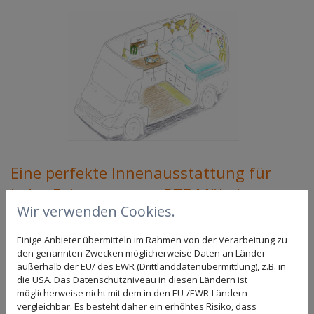
Eine perfekte Innenausstattung für
jedes Fahrzeug von aRTE Möbel
Wir verwenden Cookies.
Sie möchten mit Ihrem Fahrzeug Ihre Persönlichkeit
Einige Anbieter übermitteln im Rahmen von der Verarbeitung zu
zum Ausdruck bringen oder einfach nur clever
den genannten Zwecken möglicherweise Daten an Länder
einrichten, um mehr Stauraum zu erhalten? Wir sorgen
außerhalb der EU/ des EWR (Drittlanddatenübermittlung), z.B. in
für Systeme, die perfekt zu Ihren Anforderungen
die USA. Das Datenschutzniveau in diesen Ländern ist
passen. aRTE Car ist das neue Konzept von aRTE Möbel
möglicherweise nicht mit dem in den EU-/EWR-Ländern
vergleichbar. Es besteht daher ein erhöhtes Risiko, dass
in Magdeburg. Das Prinzip dahinter ist simpel: Sie