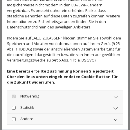
möglicherweise nicht mit dem in den EU-/EWR-Ländern
vergleichbar. Es besteht daher ein erhöhtes Risiko, dass
staatliche Behörden auf diese Daten zugreifen können. Weitere
Informationen zu Sicherheitsgarantien finden Sie in den
Datenschutzrichtlinien des jeweiligen Anbieters.
Indem Sie auf „ALLE ZULASSEN" klicken, stimmen Sie sowohl dem
Speichern und Abrufen von Informationen auf Ihrem Gerät (§ 25
Abs. 1 TDDDG) sowie der anschließenden Datenverarbeitung für
die nachfolgend dargestellten bzw. die von Ihnen ausgewählten
Verarbeitungszwecke zu (Art 6 Abs. 1 lit. a. DSGVO).
Blog
Eine bereits erteilte Zustimmung können Sie jederzeit
über den links unten eingeblendeten Cookie-Button für
die Zukunft widerrufen.
Schöne Möbel aus Echtholz für besseres
Notwendig
Raumklima
Statistik
06. April 2023
Andere
In einer Zeit, in der insbesondere Aluminium-Möbel in die
Wohnung gestellt werden, sind Echtholzmöbel umso