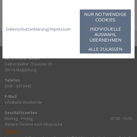
interessanter und schöner.
NUR NOTWENDIGE
COOKIES
INDIVIDUELLE
Datenschutzerklärung
|
Impressum
AUSWAHL
ÜBERNEHMEN
ALLE ZULASSEN
aRTE möbel GmbH
Halberstädter Chaussee 2h
39116 Magdeburg
Telefon
0391 - 6313440
E-Mail
info@arte-moebel.de
Geschäftszeiten
Montag - Freitag
07:00 - 16:00
Weitere Termine nach Absprache